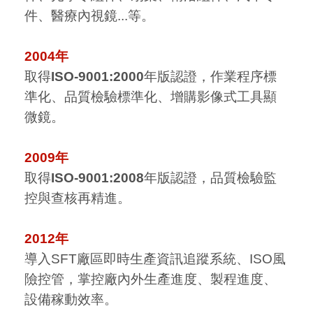
件、醫療內視鏡...等。
2004年
取得
ISO-9001:2000
年版認證，作業程序標
準化、品質檢驗標準化、增購影像式工具顯
微鏡。
2009年
取得
ISO-9001:2008
年版認證，品質檢驗監
控與查核再精進。
2012年
導入SFT廠區即時生產資訊追蹤系統、ISO風
險控管，掌控廠內外生產進度、製程進度、
設備稼動效率。