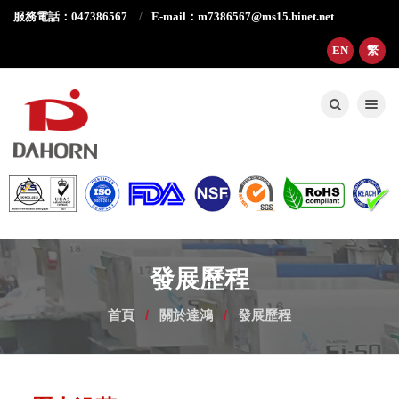
服務電話：047386567
E-mail：m7386567@ms15.hinet.net
EN
繁
Toggle nav
發展歷程
首頁
關於達鴻
發展歷程