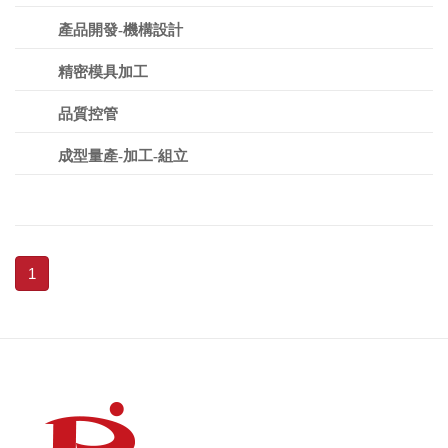
產品開發-機構設計
精密模具加工
品質控管
成型量產-加工-組立
1